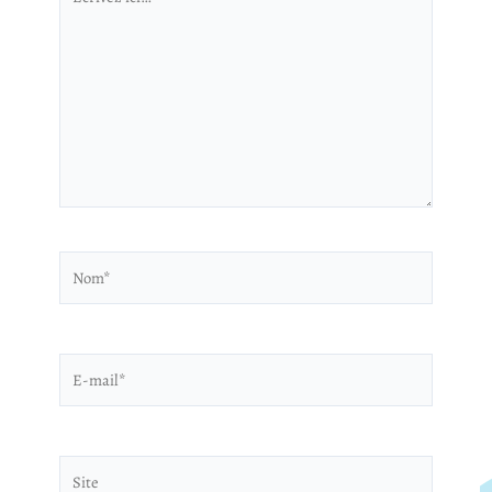
ici…
Nom*
E-
mail*
Site