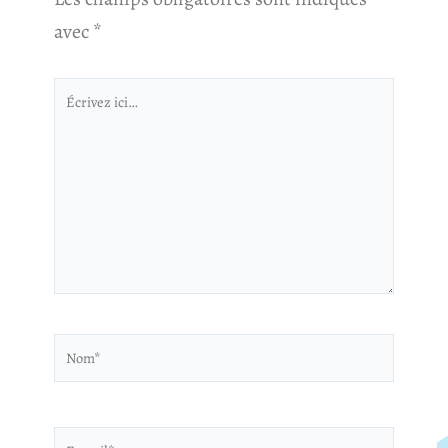
avec
*
Écrivez
ici…
Nom*
E-