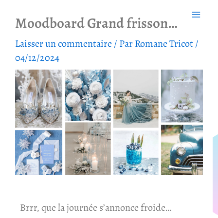
Aller
Moodboard Grand frisson…
au
contenu
Laisser un commentaire
/ Par
Romane Tricot
/
04/12/2024
Brrr, que la journée s’annonce froide…