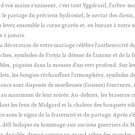
 vos mains s’unissent, c’est tout Yggdrasil, l’arbre-m
t le partage du précieux hydromel, le nectar des dieux, 
s levez ensemble la corne gravée et, en buvant à votre 
s à jamais.
a décoration de votre mariage célèbre l’authenticité d
hes, symboles de Freyja la déesse de l’amour et de la fe
les, piquées dans la mousse d’un vert profond. Sur les
ollets, les bougies réchauffent l’atmosphère, symboles de
bancs sont disposés de moelleuses (fausses) fourrures, 
r au maximum de leur soirée. Au-dehors, les braseros c
ant les feux de Midgard et la chaleur des banquets vik
ce sous le signe de la fraternité et du partage. Après s’
, défi ludique en hommage aux anciens guerriers du No
an de table, dressé comme un grand arbre des mondes 