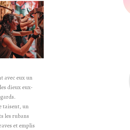
nt avec eux un
les dieux eux-
egards.
 taisent, un
ts les rubans
graves et emplis