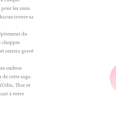
 pour les amis
Chacun trouve sa
crépitement du
rs choppes
et restera gravé
 les ombres
s de cette saga.
u’Odin, Thor et
iant à votre