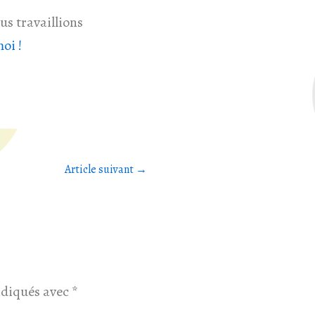
us travaillions
oi !
Article suivant
→
ndiqués avec
*