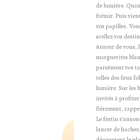
de lumière. Quand
frémir. Puis vien
vos papilles. Vou
scellez vos destin
Autour de vous, l
marguerites blanc
parsèment vos tab
telles des feux f
lumière. Sur les 
invités à profite
fièrement, rappel
Le festin s’annon
lancer de haches
découvrent le pl