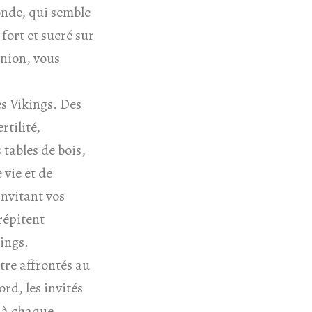
onde, qui semble
fort et sucré sur
union, vous
es Vikings. Des
rtilité,
 tables de bois,
 vie et de
invitant vos
répitent
ings.
être affrontés au
rd, les invités
: à chaque