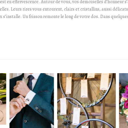
t est en effervescence. Autour de vous, vos demoiselles d’honneur s’a
les. Leurs rires vous entourent, clairs et cristallins, aussi délicat
x s’installe. Un frisson remonte le long de votre dos. Dans quelque