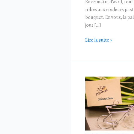
En ce matin d’avril, tou
robes aux couleurs pastel
bouquet. En vous, la pai
jour […]
Lire la suite »
Moodboard
A
bicyclette