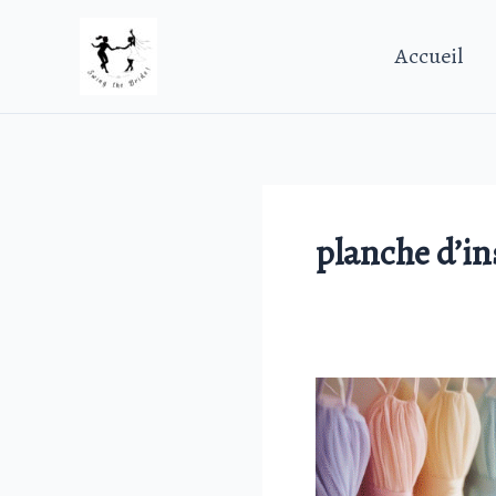
Aller
au
Accueil
contenu
planche d’in
Moodboard
Amours
pastelles