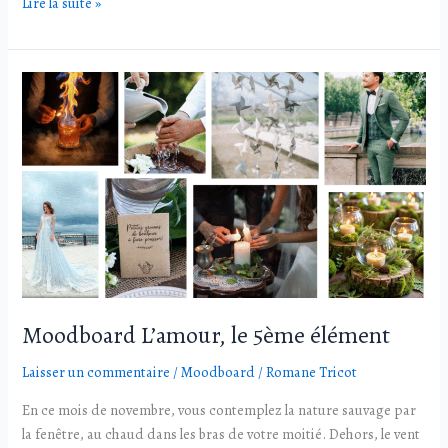
Lire la suite »
Moodboard
L’amour,
le
5ème
élément
Moodboard L’amour, le 5ème élément
Laisser un commentaire
/
Moodboard
/
Romane Tricot
En ce mois de novembre, vous contemplez la nature sauvage par
la fenêtre, au chaud dans les bras de votre moitié. Dehors, le vent